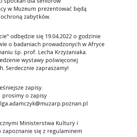
l spotkań dla seniorów
jący w Muzeum prezentować będą
i ochroną zabytków.
ie" odbędzie się 19.04.2022 o godzinie
owie o badaniach prowadzonych w Afryce
niu śp. prof. Lecha Krzyżaniaka.
iedzenie wystawy poświęconej
h. Serdecznie zapraszamy!
śniejsze zapisy.
 prosimy o zapisy
olga.adamczyk@muzarp.poznan.pl
znymi Ministerstwa Kultury i
 zapoznanie się z regulaminem