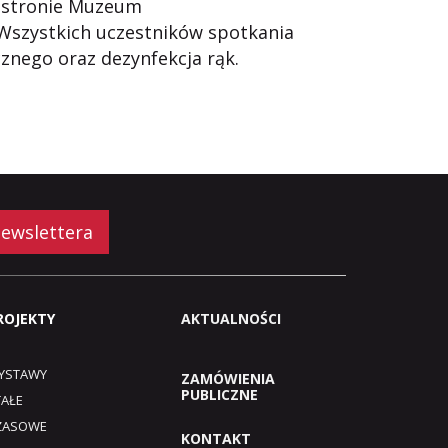
 stronie Muzeum
 Wszystkich uczestników spotkania
znego oraz dezynfekcja rąk.
newslettera
ROJEKTY
AKTUALNOŚCI
YSTAWY
ZAMÓWIENIA
PUBLICZNE
TAŁE
ZASOWE
KONTAKT