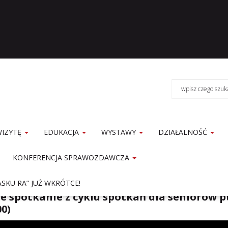
WIZYTĘ
EDUKACJA
WYSTAWY
DZIAŁALNOŚĆ
KONFERENCJA SPRAWOZDAWCZA
e
Aktualności
SKU RA” JUŻ WKRÓTCE!
e spotkanie z cyklu spotkań dla seniorów p
00)