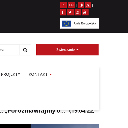
PL
EN
|
|
Zwiedzanie
PROJEKTY
KONTAKT
t. „Porozmawiajmy o…” (19.04.22;