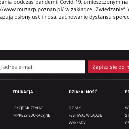
zania podczas pandemii Covid-19, umieszczonym na
://www.muzarp.poznan.pl/
w zakładce „Zwiedzanie”.
zują osłony ust i nosa, zachowanie dystansu społec
Zapisz się do 
EDUKACJA
DZIAŁALNOŚĆ
P
LEKCJE MUZEALNE
DZIAŁY
W
IMPREZY EDUKACYJNE
FESTIWAL W LĄDZIE
S
WYKŁADY
C