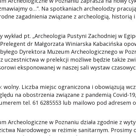
m Archeologiczne w Poznaniu zaprasza na nowy cyk
zmawiajmy o…”.
Na spotkaniach archeolodzy pracu
odne zagadnienia związane z archeologią, historią 
y wykład pt. „Archeologia Pustyni Zachodniej w Egipc
. Prelegent dr Małgorzata Winiarska Kabacińska op
 byłego Dyrektora Muzeum Archeologicznego w Pozna
z uczestnictwa w prelekcji możliwe będzie także zw
sorowi eksponowanej w naszej sali wystaw czasowyc
 wolny. Liczba miejsc ograniczona i obowiązują wcze
ględu na obostrzenia związane z pandemią Covid-19,
umerem tel. 61 6285553 lub mailowo pod adresem 
m Archeologiczne w Poznaniu działa zgodnie z wytyc
zictwa Narodowego w reżimie sanitarnym. Prosimy o