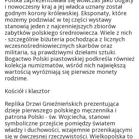
Polska zaprezentowała się wówczas jako bogaty
i nowoczesny kraj a jej władca uznany został
godnym korony królewskiej. Eksponaty, które
możemy podziwiać w tej części wystawy
stanowią jeden z najcenniejszych zbiorów
zabytków polskiego średniowiecza. Wiele z nich
- szczególnie biżuteria pochodząca z licznych
wczesnośredniowiecznych skarbów oraz
militaria, są prawdziwymi dziełami sztuki.
Bogactwo Polski piastowskiej podkreśla również
kolekcja numizmatów, wśród nich największą
wartością wyróżniają się pierwsze monety
rodzime.
Kościół i klasztor
Replika Drzwi Gnieźnieńskich prezentująca
dzieje pierwszego polskiego męczennika i
patrona Polski - św. Wojciecha, stanowi
symboliczne przejście pomiędzy światem
władzy i duchowości, wzajemnie przenikającymi
się w ówczesnej rzeczywistości. Wielkopolska to