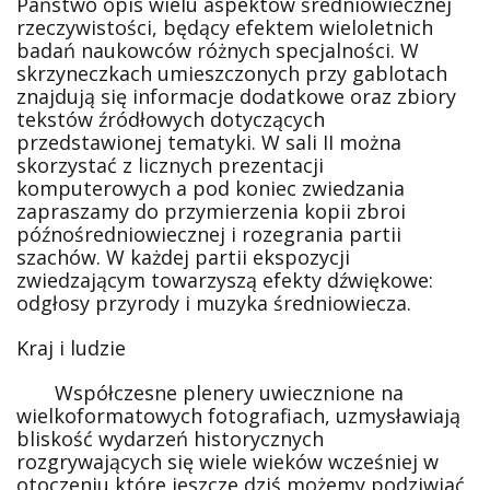
Państwo opis wielu aspektów średniowiecznej
rzeczywistości, będący efektem wieloletnich
badań naukowców różnych specjalności. W
skrzyneczkach umieszczonych przy gablotach
znajdują się informacje dodatkowe oraz zbiory
tekstów źródłowych dotyczących
przedstawionej tematyki. W sali II można
skorzystać z licznych prezentacji
komputerowych a pod koniec zwiedzania
zapraszamy do przymierzenia kopii zbroi
późnośredniowiecznej i rozegrania partii
szachów. W każdej partii ekspozycji
zwiedzającym towarzyszą efekty dźwiękowe:
odgłosy przyrody i muzyka średniowiecza.
Kraj i ludzie
Współczesne plenery uwiecznione na
wielkoformatowych fotografiach, uzmysławiają
bliskość wydarzeń historycznych
rozgrywających się wiele wieków wcześniej w
otoczeniu które jeszcze dziś możemy podziwiać