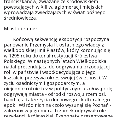
franciszkanów, związane ze środowiskiem
powstających w XIII w. aglomeracji miejskich,
wprowadzają zwiedzających w świat późnego
średniowiecza.
Miasto i zamek
Końcową sekwencję ekspozycji rozpoczyna
panowanie Przemysła II, ostatniego władcy z
wielkopolskiej linii Piastów, który koronując się
w 1295 roku dokonał restytucji Królestwa
Polskiego. W następnych latach Wielkopolska
nadal pretendująca do odgrywania przodującej
roli w państwie i współdecydująca o jego
kształcie przeżywa okres swojej świetności. W
życiu osadniczym i gospodarczym, a
niejednokrotnie też w politycznym, czołową rolę
odgrywają miasta - ośrodki rozwoju rzemiosł,
handlu, a także życia duchowego i kulturalnego
epoki. Wśród nich na czoło wysunął się Poznań -
założony w jego murach zamek odgrywał rolę
rezydencji królewskiej. Eksponaty prezentowane