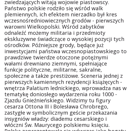
zwiedzających witają wojowie piastowscy.
Państwo polskie rodziło się wśród walk
plemiennych, ich efektem nierzadko był kres
wczesnośredniowiecznych grodów - pierwszych
warowni Wielkopolski. Wśród zabytków
odnaleźć możemy militaria i przedmioty
ekskluzywne świadczące o wysokiej pozycji tych
ośrodków. Późniejsze grody, będące już
inwestycjami państwa wczesnopiastowskiego to
prawdziwe twierdze otoczone potężnymi
wałami drewniano ziemnymi, spełniające
funkcje polityczne, militarne, sakralne,
społeczne a także prestiżowe. Sceneria jednej z
pierwszych kamiennych rezydencji książęcych -
wnętrza Palatium lednickiego, wprowadza nas w
tematykę doniosłego wydarzenia roku 1000 -
Zjazdu Gnieźnieńskiego. Widzimy tu figury
cesarza Ottona III i Bolesława Chrobrego,
zastygłe w symbolicznym geście przekazania
insygniów władzy: diademu cesarskiego i
włóczni Św. Maurycego polskiemu księciu.