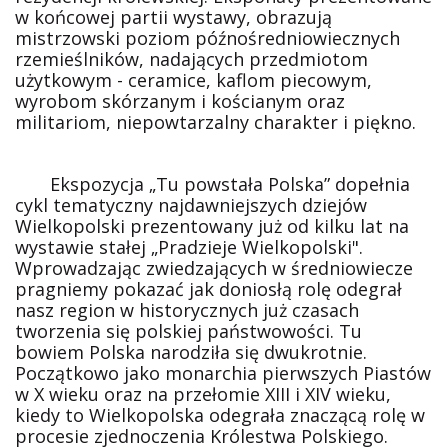
w końcowej partii wystawy, obrazują
mistrzowski poziom późnośredniowiecznych
rzemieślników, nadających przedmiotom
użytkowym - ceramice, kaflom piecowym,
wyrobom skórzanym i kościanym oraz
militariom, niepowtarzalny charakter i piękno.
Ekspozycja „Tu powstała Polska” dopełnia
cykl tematyczny najdawniejszych dziejów
Wielkopolski prezentowany już od kilku lat na
wystawie stałej „Pradzieje Wielkopolski".
Wprowadzając zwiedzających w średniowiecze
pragniemy pokazać jak doniosłą rolę odegrał
nasz region w historycznych już czasach
tworzenia się polskiej państwowości. Tu
bowiem Polska narodziła się dwukrotnie.
Początkowo jako monarchia pierwszych Piastów
w X wieku oraz na przełomie XIII i XIV wieku,
kiedy to Wielkopolska odegrała znaczącą rolę w
procesie zjednoczenia Królestwa Polskiego.