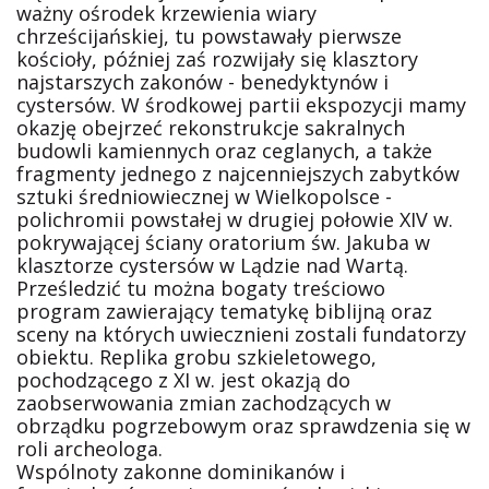
ważny ośrodek krzewienia wiary
chrześcijańskiej, tu powstawały pierwsze
kościoły, później zaś rozwijały się klasztory
najstarszych zakonów - benedyktynów i
cystersów. W środkowej partii ekspozycji mamy
okazję obejrzeć rekonstrukcje sakralnych
budowli kamiennych oraz ceglanych, a także
fragmenty jednego z najcenniejszych zabytków
sztuki średniowiecznej w Wielkopolsce -
polichromii powstałej w drugiej połowie XIV w.
pokrywającej ściany oratorium św. Jakuba w
klasztorze cystersów w Lądzie nad Wartą.
Prześledzić tu można bogaty treściowo
program zawierający tematykę biblijną oraz
sceny na których uwiecznieni zostali fundatorzy
obiektu. Replika grobu szkieletowego,
pochodzącego z XI w. jest okazją do
zaobserwowania zmian zachodzących w
obrządku pogrzebowym oraz sprawdzenia się w
roli archeologa.
Wspólnoty zakonne dominikanów i