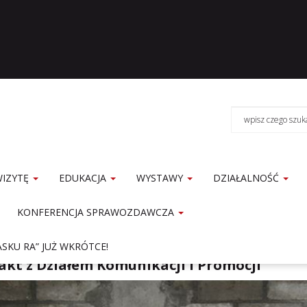
WIZYTĘ
EDUKACJA
WYSTAWY
DZIAŁALNOŚĆ
KONFERENCJA SPRAWOZDAWCZA
e
Muzeum
Kontakt z Działem Komunikacji i Promocji
SKU RA” JUŻ WKRÓTCE!
akt z Działem Komunikacji i Promocji