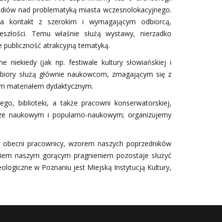
 studiów nad problematyką miasta wczesnolokacyjnego.
na kontakt z szerokim i wymagającym odbiorcą,
eszłości. Temu właśnie służą wystawy, nierzadko
 publiczność atrakcyjną tematyką.
niekiedy (jak np. festiwale kultury słowiańskiej i
biory służą głównie naukowcom, zmagającym się z
ym materiałem dydaktycznym.
 biblioteki, a także pracowni konserwatorskiej,
terze naukowym i popularno-naukowym; organizujemy
go obecni pracownicy, wzorem naszych poprzedników
owiem naszym gorącym pragnieniem pozostaje służyć
logiczne w Poznaniu jest Miejską Instytucją Kultury,