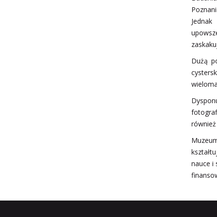
Poznani
Jednak
upowsze
zaskaku
Dużą po
cysters
wieloma
Dysponu
fotogra
również
Muzeum 
kształt
nauce i
finanso