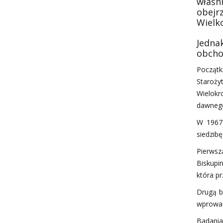
właśni
obejr
Wielko
Jedna
obchod
Początk
Staroży
Wielokr
dawnego
W 1967 
siedzibę
Pierwszą
Biskupi
która pr
Drugą b
wprowadz
Badania