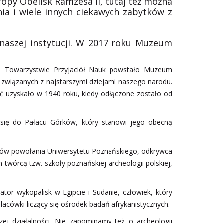
uropy Obelisk Ramzesa II, tutaj też można
ia i wiele innych ciekawych zabytków z
naszej instytucji. W 2017 roku Muzeum
im Towarzystwie Przyjaciół Nauk powstało Muzeum
 związanych z najstarszymi dziejami naszego narodu.
ść uzyskało w 1940 roku, kiedy odłączone zostało od
 się do Pałacu Górków, który stanowi jego obecną
.
atorów powołania Uniwersytetu Poznańskiego, odkrywca
twórcą tzw. szkoły poznańskiej archeologii polskiej,
or wykopalisk w Egipcie i Sudanie, człowiek, który
placówki liczący się ośrodek badań afrykanistycznych.
ej działalności. Nie zapominamy też o archeologii