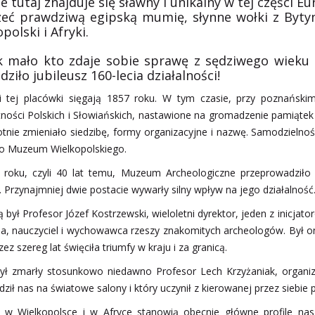
e tutaj znajduje się sławny i unikalny w tej części E
zeć prawdziwą egipską mumię, słynne wołki z Bytyn
polski i Afryki.
k mało kto zdaje sobie sprawę z sędziwego wieku 
ziło jubileusz 160-lecia działalności!
i tej placówki sięgają 1857 roku. W tym czasie, przy poznańsk
tności Polskich i Słowiańskich, nastawione na gromadzenie pamiątek
otnie zmieniało siedzibę, formy organizacyjne i nazwę. Samodzielno
 Muzeum Wielkopolskiego.
roku, czyli 40 lat temu, Muzeum Archeologiczne przeprowadziło
. Przynajmniej dwie postacie wywarły silny wpływ na jego działalność
 był Profesor Józef Kostrzewski, wieloletni dyrektor, jeden z inicj
na, nauczyciel i wychowawca rzeszy znakomitych archeologów. Był on 
zez szereg lat święciła triumfy w kraju i za granicą.
ył zmarły stosunkowo niedawno Profesor Lech Krzyżaniak, organizat
ił nas na światowe salony i który uczynił z kierowanej przez siebie 
 w Wielkopolsce i w Afryce stanowią obecnie główne profile nasz