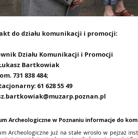
kt do działu komunikacji i promocji:
ownik Działu Komunikacji i Promocji
Łukasz Bartkowiak
kom. 731 838 484;
stacjonarny: 61 628 55 49
sz.bartkowiak@muzarp.poznan.pl
m Archeologiczne w Poznaniu informacje do kom
m Archeologiczne już na stałe wrosło w pejzaż inst