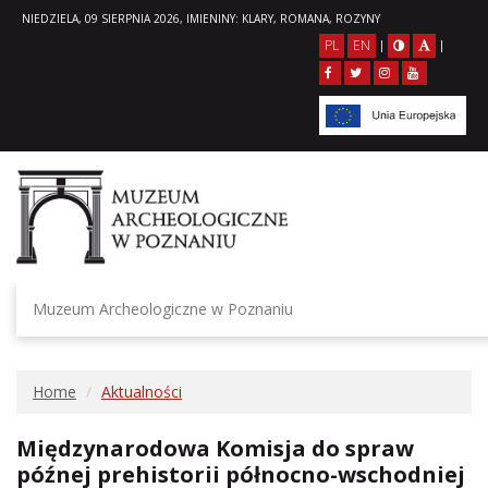
NIEDZIELA, 09 SIERPNIA 2026, IMIENINY: KLARY, ROMANA, ROZYNY
PL
EN
|
|
Muzeum Archeologiczne w Poznaniu
Home
Aktualności
Międzynarodowa Komisja do spraw
późnej prehistorii północno-wschodniej