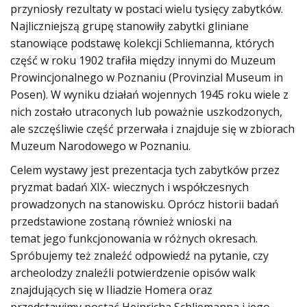
przyniosły rezultaty w postaci wielu tysięcy zabytków.
Najliczniejszą grupę stanowiły zabytki gliniane
stanowiące podstawę kolekcji Schliemanna,
których
część w roku 1902 trafiła między innymi do Muzeum
Prowincjonalnego w Poznaniu (Provinzial Museum in
Posen)
. W wyniku działań wojennych 1945 roku wiele z
nich zostało utraconych lub
poważnie uszkodzonych,
ale szczęśliwie część przerwała i znajduje się w zbiorach
Muzeum
Narodowego w Poznaniu.
Celem wystawy jest prezentacja tych zabytków przez
pryzmat badań XIX- wiecznych i współczesnych
prowadzonych na stanowisku. Oprócz historii badań
przedstawione zostaną również wnioski na
temat jego funkcjonowania w różnych okresach.
Spróbujemy też znaleźć odpowiedź na pytanie, czy
archeolodzy znaleźli potwierdzenie opisów walk
znajdujących się w Iliadzie Homera oraz
przedstawimy postać Heinricha Schliemanna i jego