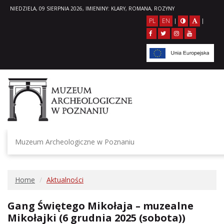
NIEDZIELA, 09 SIERPNIA 2026, IMIENINY: KLARY, ROMANA, ROZYNY
PL
EN
|
|
Muzeum Archeologiczne w Poznaniu
Home
Aktualności
Gang Świętego Mikołaja – muzealne
Mikołajki (6 grudnia 2025 (sobota))