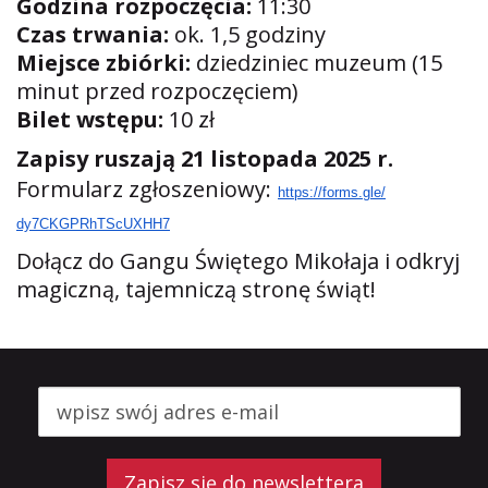
Godzina rozpoczęcia:
11:30
Czas trwania:
ok. 1,5 godziny
Miejsce zbiórki:
dziedziniec muzeum (15
minut przed rozpoczęciem)
Bilet wstępu:
10 zł
Zapisy ruszają 21 listopada 2025 r.
Formularz zgłoszeniowy:
https://forms.gle/
dy7CKGPRhTScUXHH7
Dołącz do Gangu Świętego Mikołaja i odkryj
magiczną, tajemniczą stronę świąt!
Zapisz się do newslettera