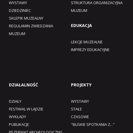
WYSTAWY
STRUKTURA ORGANIZACYJNA
DZIEDZINIEC
MUZEUM
SKLEPIK MUZEALNY
EDUKACJA
REGULAMIN ZWIEDZANIA
MUZEUM​
LEKCJE MUZEALNE
IMPREZY EDUKACYJNE
DZIAŁALNOŚĆ
PROJEKTY
DZIAŁY
WYSTAWY
FESTIWAL W LĄDZIE
STAŁE
WYKŁADY
CZASOWE
PUBLIKACJE
"BLISKIE SPOTKANIA Z..."
REZERWAT ARCHEOLOGICZNY