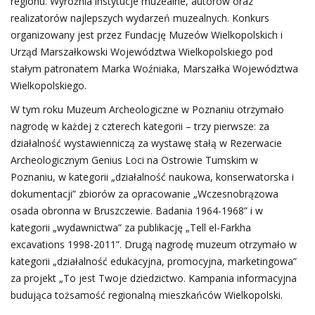
regionu. Wyróżnia instytucje muzealne, autorów oraz
realizatorów najlepszych wydarzeń muzealnych. Konkurs
organizowany jest przez Fundację Muzeów Wielkopolskich i
Urząd Marszałkowski Województwa Wielkopolskiego pod
stałym patronatem Marka Woźniaka, Marszałka Województwa
Wielkopolskiego.
W tym roku Muzeum Archeologiczne w Poznaniu otrzymało
nagrodę w każdej z czterech kategorii – trzy pierwsze: za
działalność wystawienniczą za wystawę stałą w Rezerwacie
Archeologicznym Genius Loci na Ostrowie Tumskim w
Poznaniu, w kategorii „działalność naukowa, konserwatorska i
dokumentacji” zbiorów za opracowanie „Wczesnobrązowa
osada obronna w Bruszczewie. Badania 1964-1968” i w
kategorii „wydawnictwa” za publikację „Tell el-Farkha
excavations 1998-2011”. Drugą nagrodę muzeum otrzymało w
kategorii „działalność edukacyjna, promocyjna, marketingowa”
za projekt „To jest Twoje dziedzictwo. Kampania informacyjna
budująca tożsamość regionalną mieszkańców Wielkopolski.