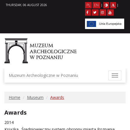
PL
EN
THURSDAY, 06 AUGUST 2026
|
|
Muzeum Archeologiczne w Poznaniu
Home
Museum
Awards
Awards
2014
Książka „Średniowieczny system obronny miasta Poznania.