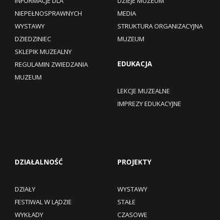
INFORMACJE DLA
DZIEJE MUZEUM
NIEPEŁNOSPRAWNYCH
MEDIA
WYSTAWY
STRUKTURA ORGANIZACYJNA
DZIEDZINIEC
MUZEUM
SKLEPIK MUZEALNY
EDUKACJA
REGULAMIN ZWIEDZANIA
MUZEUM​
LEKCJE MUZEALNE
IMPREZY EDUKACYJNE
DZIAŁALNOŚĆ
PROJEKTY
DZIAŁY
WYSTAWY
FESTIWAL W LĄDZIE
STAŁE
WYKŁADY
CZASOWE