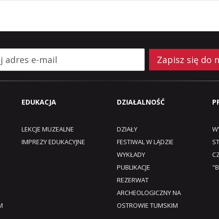
Zapisz się do 
EDUKACJA
DZIAŁALNOŚĆ
P
LEKCJE MUZEALNE
DZIAŁY
W
IMPREZY EDUKACYJNE
FESTIWAL W LĄDZIE
S
WYKŁADY
C
PUBLIKACJE
"B
REZERWAT
ARCHEOLOGICZNY NA
M
OSTROWIE TUMSKIM