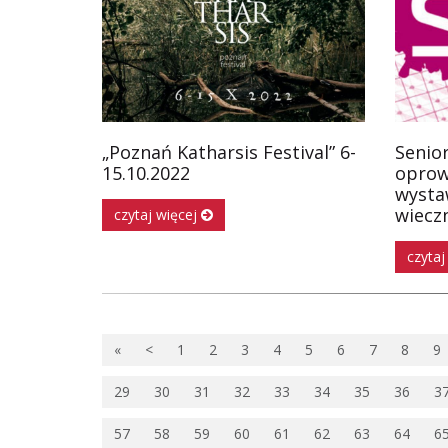
„Poznań Katharsis Festival” 6-
Senior
15.10.2022
oprow
wysta
wieczn
czytaj więcej
czytaj
«
<
1
2
3
4
5
6
7
8
9
29
30
31
32
33
34
35
36
3
57
58
59
60
61
62
63
64
6