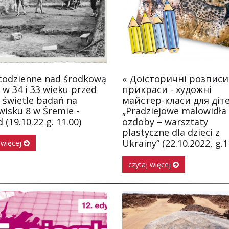
 codzienne nad środkową
« Доісторичні розписи
 w 34 i 33 wieku przed
прикраси - художні
 świetle badań na
майстер-класи для діте
wisku 8 w Śremie -
„Pradziejowe malowidła 
 (19.10.22 g. 11.00)
ozdoby – warsztaty
plastyczne dla dzieci z
Ukrainy” (22.10.2022, g.1
 więcej
czytaj więcej