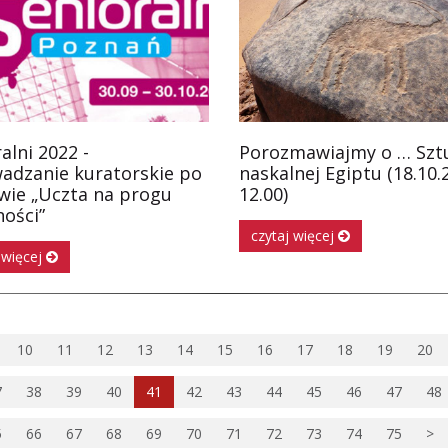
alni 2022 -
Porozmawiajmy o … Szt
adzanie kuratorskie po
naskalnej Egiptu (18.10.2
wie „Uczta na progu
12.00)
ości”
czytaj więcej
 więcej
10
11
12
13
14
15
16
17
18
19
20
7
38
39
40
41
42
43
44
45
46
47
48
5
66
67
68
69
70
71
72
73
74
75
>