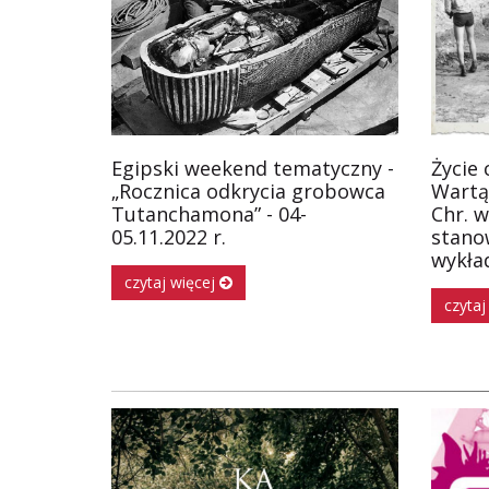
Egipski weekend tematyczny -
Życie
„Rocznica odkrycia grobowca
Wartą
Tutanchamona” - 04-
Chr. w
05.11.2022 r.
stano
wykład
czytaj więcej
czytaj