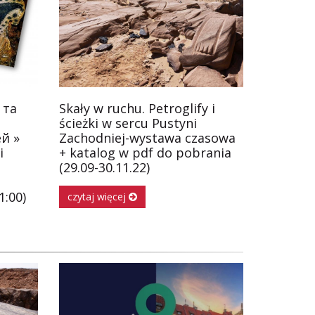
 та
Skały w ruchu. Petroglify i
ścieżki w sercu Pustyni
й »
Zachodniej-wystawa czasowa
i
+ katalog w pdf do pobrania
(29.09-30.11.22)
1:00)
czytaj więcej