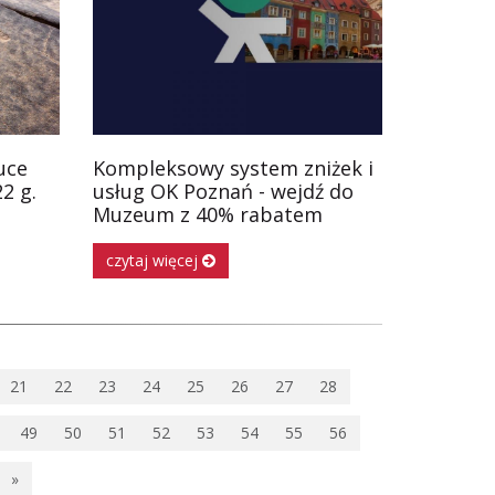
uce
Kompleksowy system zniżek i
2 g.
usług OK Poznań - wejdź do
Muzeum z 40% rabatem
czytaj więcej
21
22
23
24
25
26
27
28
49
50
51
52
53
54
55
56
»