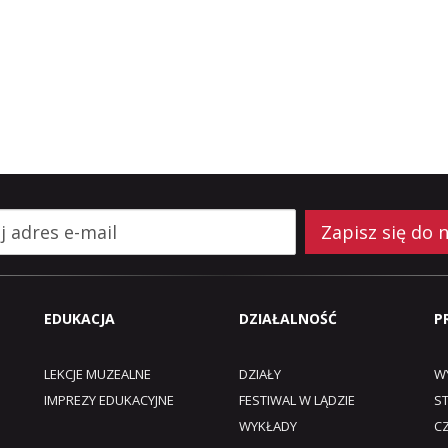
Zapisz się do 
EDUKACJA
DZIAŁALNOŚĆ
P
LEKCJE MUZEALNE
DZIAŁY
W
IMPREZY EDUKACYJNE
FESTIWAL W LĄDZIE
S
WYKŁADY
C