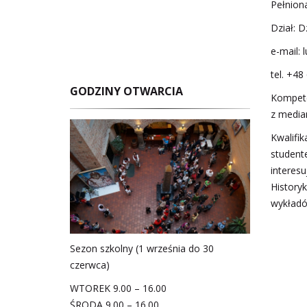
Pełniona
Dział: D
e-mail:
tel. +4
GODZINY OTWARCIA
Kompete
z media
Kwalifi
studente
interesu
History
wykładó
Sezon szkolny (1 września do 30
czerwca)
WTOREK 9.00 – 16.00
ŚRODA 9.00 – 16.00