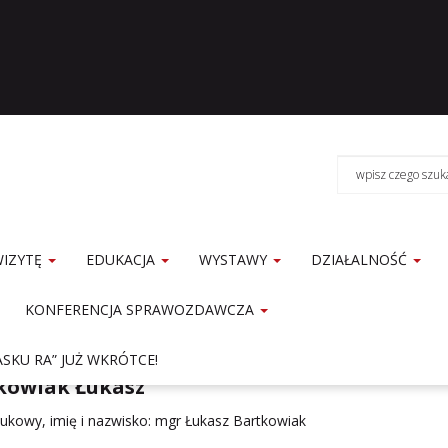
WIZYTĘ
EDUKACJA
WYSTAWY
DZIAŁALNOŚĆ
KONFERENCJA SPRAWOZDAWCZA
e
Muzeum
Pracownicy Merytoryczni
Bartkowiak Łukasz
SKU RA” JUŻ WKRÓTCE!
kowiak Łukasz
aukowy, imię i nazwisko: mgr Łukasz Bartkowiak