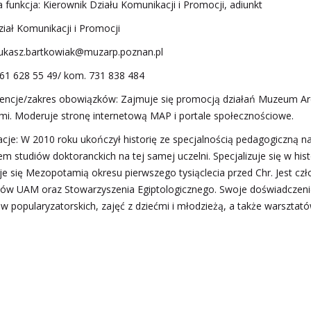
 funkcja: Kierownik Działu Komunikacji i Promocji, adiunkt
ział Komunikacji i Promocji
 lukasz.bartkowiak@muzarp.poznan.pl
8 61 628 55 49/ kom. 731 838 484
ncje/zakres obowiązków: Zajmuje się promocją działań Muzeum Ar
mi. Moderuje stronę internetową MAP i portale społecznościowe.
kacje: W 2010 roku ukończył historię ze specjalnością pedagogiczną 
m studiów doktoranckich na tej samej uczelni. Specjalizuje się w his
je się Mezopotamią okresu pierwszego tysiąclecia przed Chr. Jest czł
ków UAM oraz Stowarzyszenia Egiptologicznego. Swoje doświadczenie
w popularyzatorskich, zajęć z dziećmi i młodzieżą, a także warsztat