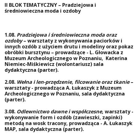
II BLOK TEMATYCZNY – Pradziejowa i
średniowieczna moda i ozdoby
1.08.
Pradziejowa i średniowieczna moda oraz
ozdoby
– warsztaty z wykonywania paciorków i
innych ozdób z użyciem drutu i modeliny oraz pokaz
obróbki bursztynu – prowadzące - L. Głowacka z
Muzeum Archeologicznego w Poznaniu, Katerina
Niemiec-Miśkiewicz (wolontariusz) sala
dydaktyczna (parter).
2.08.
Wełna i len-przędzenie, filcowanie oraz tkanie
–
warsztaty - prowadząca A. Łukaszyk z Muzeum
Archeologicznego w Poznaniu, sala dydaktyczna
(parter).
3.08.
Odlewnictwo dawne i współczesne
, warsztaty -
wykonywanie form i ozdób (zawieszki, zapinki)
metodą na wosk tracony, prowadząca - A. Łukaszyk
MAP, sala dydaktyczna (parter).