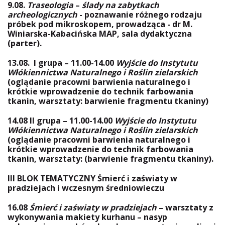
9.08.
Traseologia
–
ślady na zabytkach
archeologicznych
- poznawanie różnego rodzaju
próbek pod mikroskopem, prowadząca - dr M.
Winiarska-Kabacińska MAP, sala dydaktyczna
(parter).
13.08.
I grupa – 11.00-14.00
Wyjście do Instytutu
Włókiennictwa Naturalnego i Roślin zielarskich
(oglądanie pracowni barwienia naturalnego i
krótkie wprowadzenie do technik farbowania
tkanin, warsztaty: barwienie fragmentu tkaniny)
14.08
II grupa – 11.00-14.00
Wyjście do Instytutu
Włókiennictwa Naturalnego i Roślin zielarskich
(oglądanie pracowni barwienia naturalnego i
krótkie wprowadzenie do technik farbowania
tkanin, warsztaty: (barwienie fragmentu tkaniny).
III BLOK TEMATYCZNY Śmierć i zaświaty w
pradziejach i wczesnym średniowieczu
16.08
Śmierć i zaświaty w pradziejach
– warsztaty z
wykonywania makiety kurhanu – nasyp