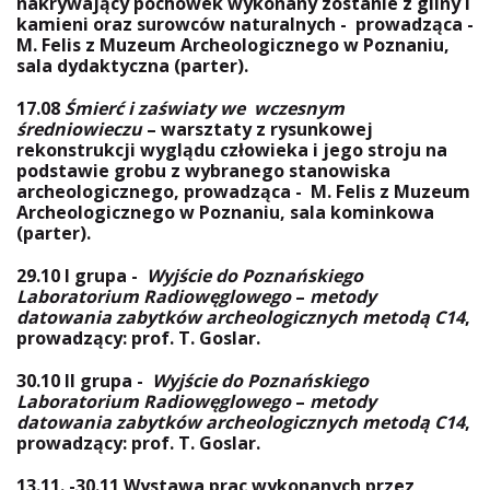
nakrywający pochówek wykonany zostanie z gliny i
kamieni oraz surowców naturalnych - prowadząca -
M. Felis z Muzeum Archeologicznego w Poznaniu,
sala dydaktyczna (parter).
17.08
Śmierć i zaświaty we wczesnym
średniowieczu
– warsztaty z rysunkowej
rekonstrukcji wyglądu człowieka i jego stroju na
podstawie grobu z wybranego stanowiska
archeologicznego, prowadząca - M. Felis z Muzeum
Archeologicznego w Poznaniu, sala kominkowa
(parter).
29.10 I grupa -
Wyjście do Poznańskiego
Laboratorium Radiowęglowego
–
metody
datowania zabytków archeologicznych metodą C14
,
prowadzący: prof. T. Goslar.
30.10 II grupa
-
Wyjście do Poznańskiego
Laboratorium Radiowęglowego
–
metody
datowania zabytków archeologicznych metodą C14
,
prowadzący: prof. T. Goslar.
13.11. -30.11
Wystawa prac wykonanych przez