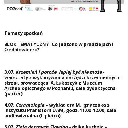
Tematy spotkań
BLOK TEMATYCZNY- Co jedzono w pradziejach i
średniowieczu?
3.07.
Krzemień i poroże, lepiej być nie może
-
warsztaty z wykonywania narzędzi krzemiennych i
strzał, prowadząca: A. Łukaszyk z Muzeum
Archeologicznego w Poznaniu, sala dydaktyczna
(parter)
4.07.
Ceramologia
– wykład dra M. Ignaczaka z
Instytutu Prahistorii UAM, godz. 11.00-12.00, sala
audiowizualna (II piętro)
5.07.
Zioła dawnych Słowian
- dzika kuchnia –